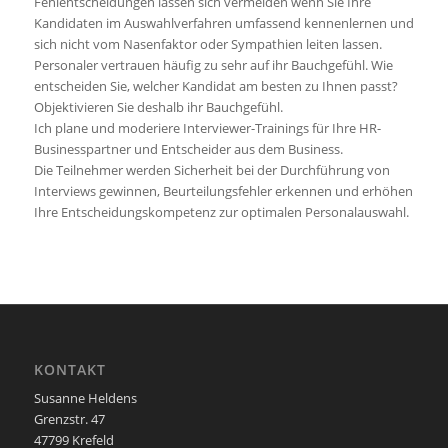
Fehlentscheidungen lassen sich vermeiden wenn Sie Ihre
Kandidaten im Auswahlverfahren umfassend kennenlernen und
sich nicht vom Nasenfaktor oder Sympathien leiten lassen.
Personaler vertrauen häufig zu sehr auf ihr Bauchgefühl. Wie
entscheiden Sie, welcher Kandidat am besten zu Ihnen passt?
Objektivieren Sie deshalb ihr Bauchgefühl.
Ich plane und moderiere Interviewer-Trainings für Ihre HR-
Businesspartner und Entscheider aus dem Business.
Die Teilnehmer werden Sicherheit bei der Durchführung von
Interviews gewinnen, Beurteilungsfehler erkennen und erhöhen
Ihre Entscheidungskompetenz zur optimalen Personalauswahl.
KONTAKT
Susanne Heldens
Grenzstr. 47
47799 Krefeld